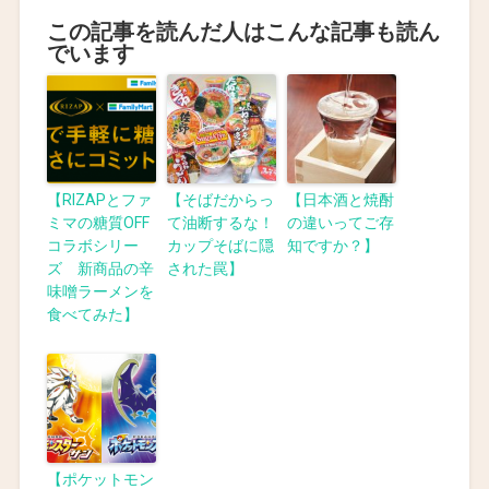
この記事を読んだ人はこんな記事も読ん
でいます
【RIZAPとファ
【そばだからっ
【日本酒と焼酎
ミマの糖質OFF
て油断するな！
の違いってご存
コラボシリー
カップそばに隠
知ですか？】
ズ 新商品の辛
された罠】
味噌ラーメンを
食べてみた】
【ポケットモン