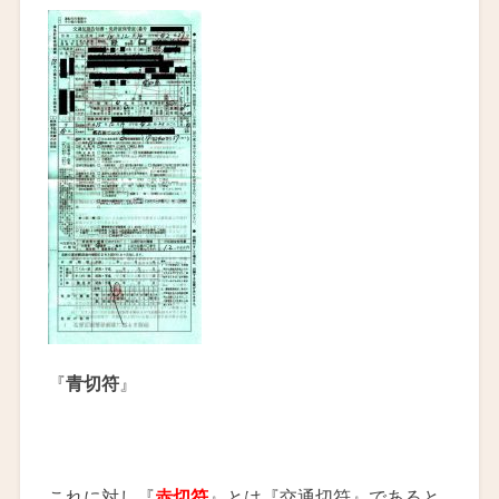
『
青切符
』
これに対し『
赤切符
』とは『交通切符』であると