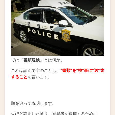
では『
書類送検
』とは何か。
これは読んで字のごとし、
“書類”を”検”事に”送”致
すること
を言います。
順を追って説明します。
先ほど説明した通り、被疑者を逮捕するために