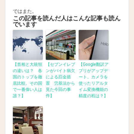
ではまた。
この記事を読んだ人はこんな記事も読ん
でいます
【首相と大統領
【セブンイレブ
【Google翻訳ア
の違いは？ 各
ンがバイト病欠
プリがアップデ
国のトップを徹
による罰金措
ート。カメラを
底比較。その国
置 労基法から
使ったリアルタ
で一番偉い人は
見た今回の事
イム変換機能の
誰？】
件】
精度の程は？】