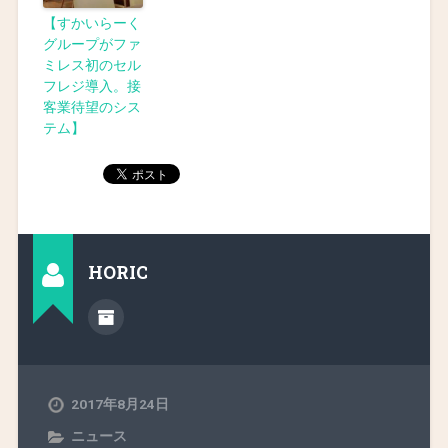
【すかいらーく
グループがファ
ミレス初のセル
フレジ導入。接
客業待望のシス
テム】
HORIC
2017年8月24日
ニュース