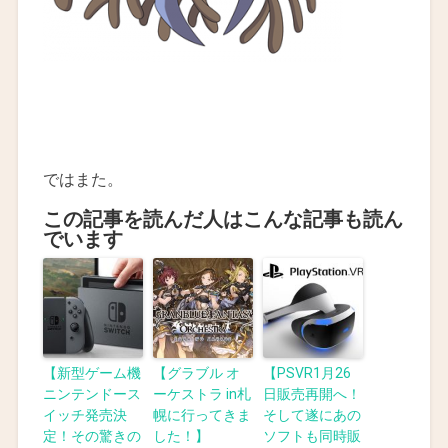
ではまた。
この記事を読んだ人はこんな記事も読ん
でいます
【新型ゲーム機
【グラブル オ
【PSVR1月26
ニンテンドース
ーケストラ in札
日販売再開へ！
イッチ発売決
幌に行ってきま
そして遂にあの
定！その驚きの
した！】
ソフトも同時販